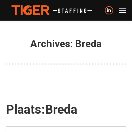
Linkedin
page
opens
in
Archives:
Breda
new
window
Plaats:
Breda