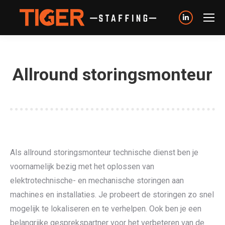
Linkedin
page
opens
in
Allround storingsmonteur
new
window
Als allround storingsmonteur technische dienst ben je
voornamelijk bezig met het oplossen van
elektrotechnische- en mechanische storingen aan
machines en installaties. Je probeert de storingen zo snel
mogelijk te lokaliseren en te verhelpen. Ook ben je een
belangrijke gesprekspartner voor het verbeteren van de